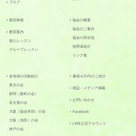
ブログ
教室検索
協会の概要
協会のご案内
教室案内
協会の所在地
個人レッスン
指導者紹介
グループレッスン
リンク集
各地域の活動紹介
書籍＆DVDのご紹介
東京の会
雑誌・メディア掲載
静岡（森町の会）
お問い合わせ
名古屋の会
大阪（協会本部）の会
Facebook
大阪（池田）の会
LINE公式アカウント
神戸の会