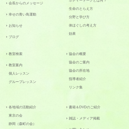
ボディートークとは何？
会長からのメッセージ
生命のとらえ方
幸せの青い鳥運動
分野と学び方
体ほぐしの考え方
お知らせ
効果
ブログ
教室検索
協会の概要
協会のご案内
教室案内
協会の所在地
個人レッスン
指導者紹介
グループレッスン
リンク集
各地域の活動紹介
書籍＆DVDのご紹介
東京の会
雑誌・メディア掲載
静岡（森町の会）