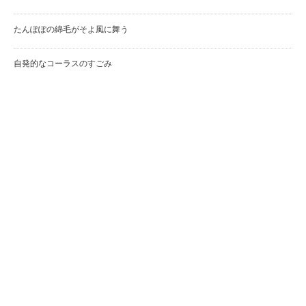
たんぽぽの綿毛がそよ風に舞う
自発的なコーラスのすごみ