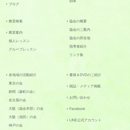
効果
ブログ
教室検索
協会の概要
協会のご案内
教室案内
協会の所在地
個人レッスン
指導者紹介
グループレッスン
リンク集
各地域の活動紹介
書籍＆DVDのご紹介
東京の会
雑誌・メディア掲載
静岡（森町の会）
お問い合わせ
名古屋の会
大阪（協会本部）の会
Facebook
大阪（池田）の会
LINE公式アカウント
神戸の会