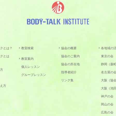
クとは？
教室検索
協会の概要
各地域の
クとは
協会のご案内
東京の会
教室案内
協会の所在地
静岡（森
個人レッスン
方
指導者紹介
名古屋の
グループレッスン
リンク集
大阪（協
え方
大阪（池
神戸の会
岡山の会
広島の会