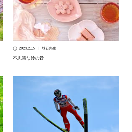
2023.2.15
城石先生
不思議な鈴の音