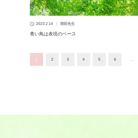
2023.2.14
増田先生
青い鳥は表現のベース
1
2
3
4
5
6
…