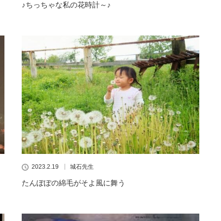
♪ちっちゃな私の花時計～♪
2023.2.19
城石先生
たんぽぽの綿毛がそよ風に舞う