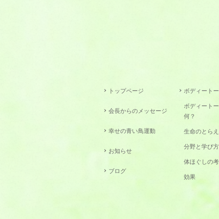
トップページ
ボディートー
ボディートー
会長からのメッセージ
何？
幸せの青い鳥運動
生命のとらえ
分野と学び方
お知らせ
体ほぐしの考
ブログ
効果