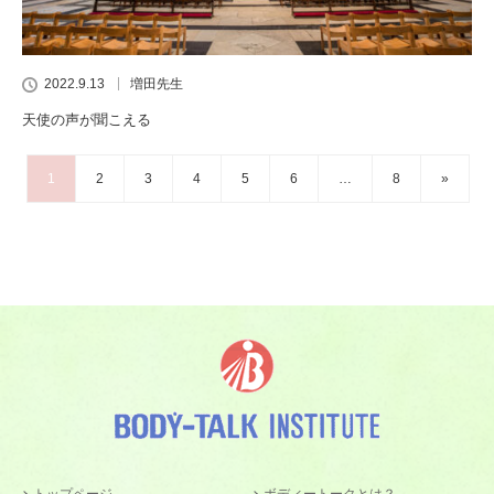
2022.9.13
増田先生
天使の声が聞こえる
1
2
3
4
5
6
…
8
»
トップページ
ボディートークとは？