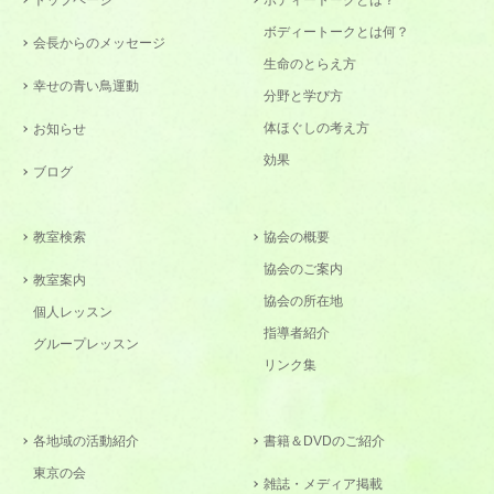
ボディートークとは何？
会長からのメッセージ
生命のとらえ方
幸せの青い鳥運動
分野と学び方
体ほぐしの考え方
お知らせ
効果
ブログ
教室検索
協会の概要
協会のご案内
教室案内
協会の所在地
個人レッスン
指導者紹介
グループレッスン
リンク集
各地域の活動紹介
書籍＆DVDのご紹介
東京の会
雑誌・メディア掲載