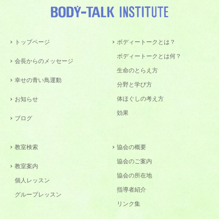
トップページ
ボディートークとは？
ボディートークとは何？
会長からのメッセージ
生命のとらえ方
幸せの青い鳥運動
分野と学び方
体ほぐしの考え方
お知らせ
効果
ブログ
教室検索
協会の概要
協会のご案内
教室案内
協会の所在地
個人レッスン
指導者紹介
グループレッスン
リンク集