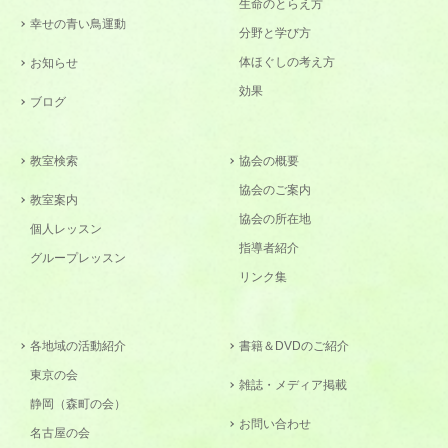
生命のとらえ方
幸せの青い鳥運動
分野と学び方
体ほぐしの考え方
お知らせ
効果
ブログ
教室検索
協会の概要
協会のご案内
教室案内
協会の所在地
個人レッスン
指導者紹介
グループレッスン
リンク集
各地域の活動紹介
書籍＆DVDのご紹介
東京の会
雑誌・メディア掲載
静岡（森町の会）
お問い合わせ
名古屋の会