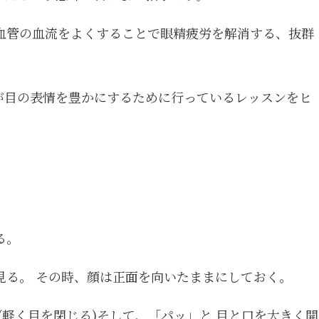
血管の血流をよくすることで眼精疲労を解消する、抜群
が目の表情を豊かにするために行っているレッスンをヒ
）
☆
る。
見る。 その時、顔は正面を向いたままにしておく。
(軽く目を閉じる)そして、「パッ」と 目と口を大きく開