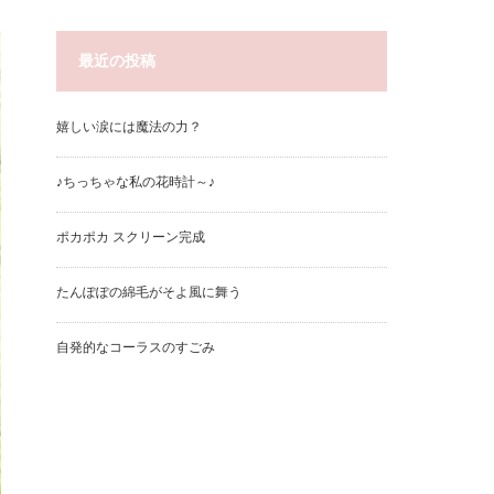
最近の投稿
嬉しい涙には魔法の力？
♪ちっちゃな私の花時計～♪
ポカポカ スクリーン完成
たんぽぽの綿毛がそよ風に舞う
自発的なコーラスのすごみ