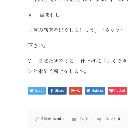
Ⅵ 首まわし
・首の筋肉をほぐしましょう。「ウワァ~
下さい。
Ⅶ まばたきをする ・仕上げに「よくでき
シと素早く瞬きをします。
Tweet
Share
+1
Hatena
Pocket
投稿者:
kazuko
ブログ
コメント:
0