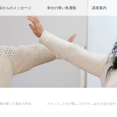
長からのメッセージ
幸せの青い鳥運動
講座案内
ラム
る為の取って置きの方法 ストップ→とろけ寝→ゴキブリ→まわり立ちをや