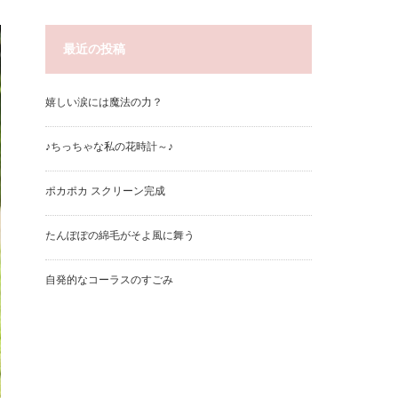
最近の投稿
嬉しい涙には魔法の力？
♪ちっちゃな私の花時計～♪
ポカポカ スクリーン完成
たんぽぽの綿毛がそよ風に舞う
自発的なコーラスのすごみ