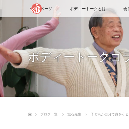
トップページ
ボディートークとは
会
ボディートークコ
ホーム
ブログ一覧
城石先生
子どもが自分で身を守