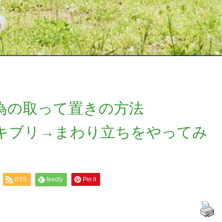
守る為の取って置きの方法
キブリ→まわり立ちをやってみ
RSS
feedly
Pin it