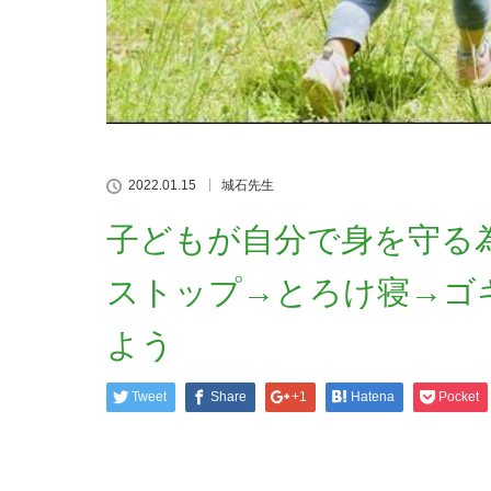
2022.01.15
城石先生
子どもが自分で身を
ストップ→とろけ寝→ゴ
よう
Tweet
Share
+1
Hatena
Pocket