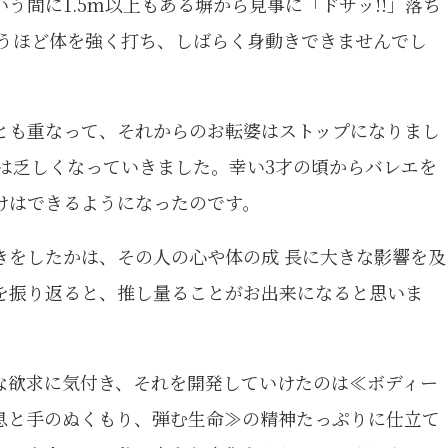
う間に1.5m以上もある塀から見事に「ドサッ!!」落ち
思うほど体を強く打ち、しばらく身動きできませんでし
とも重なって、それからのお転婆はストップになりまし
は乏しくなっていきました。幸い3才の頃からバレエを
けはできるようになったのです。
きをしたかは、その人の心や体の成 長に大きな影響を及
を振り返ると、推し量ることがお出来になると思いま
な欲求に気付き、それを開発していけたのは≪ボディー
息と手のぬくもり、弾む生命≫の精神たっぷりに仕立て